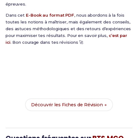
épreuves.
Dans cet
E-Book au format PDF
, nous abordons à la fois
toutes les notions à maîtriser, mais également des conseils,
des astuces méthodologiques et des retours d’expériences
pour maximiser tes résultats. Pour en savoir plus,
c’est par
ici
. Bon courage dans tes révisions 🚀
Prêt(e) à réussir ton examen ?
Révise efficacement avec nos
136 Fiches de
Révision
pour le BTS Edition et maximise tes
chances de réussite !
Découvrir les Fiches de Révision →