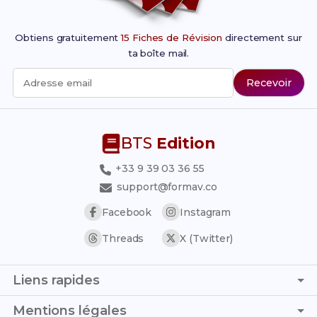
Obtiens gratuitement
15 Fiches de Révision
directement sur
ta boîte mail.
Recevoir
Adresse email
BTS
Edition
+33 9 39 03 36 55
support@formav.co
Facebook
Instagram
Threads
X (Twitter)
Liens rapides
Page d'accueil
Mentions légales