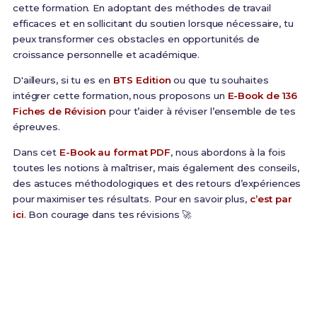
cette formation. En adoptant des méthodes de travail
efficaces et en sollicitant du soutien lorsque nécessaire, tu
peux transformer ces obstacles en opportunités de
croissance personnelle et académique.
D'ailleurs, si tu es en
BTS Edition
ou que tu souhaites
intégrer cette formation, nous proposons un
E-Book de 136
Fiches de Révision
pour t’aider à réviser l’ensemble de tes
épreuves.
Dans cet
E-Book au format PDF
, nous abordons à la fois
toutes les notions à maîtriser, mais également des conseils,
des astuces méthodologiques et des retours d’expériences
pour maximiser tes résultats. Pour en savoir plus,
c’est par
ici
. Bon courage dans tes révisions 🚀
Prêt(e) à réussir ton examen ?
Révise efficacement avec nos
136 Fiches de
Révision
pour le BTS Edition et maximise tes