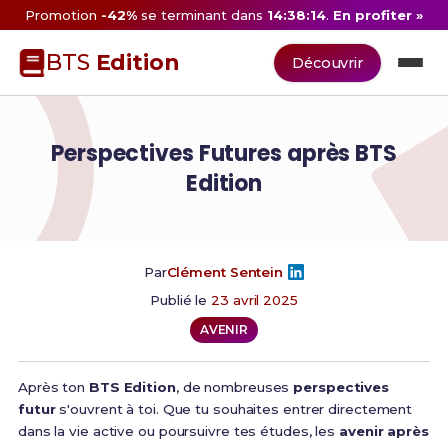
Promotion
-42%
se terminant dans
14:38:14
.
En profiter »
BTS
Edition
Découvrir
Perspectives Futures après BTS
Edition
Par
Clément Sentein
Publié le
23 avril 2025
AVENIR
Après ton
BTS Edition
, de nombreuses
perspectives
futur
s'ouvrent à toi. Que tu souhaites entrer directement
dans la vie active ou poursuivre tes études, les
avenir après