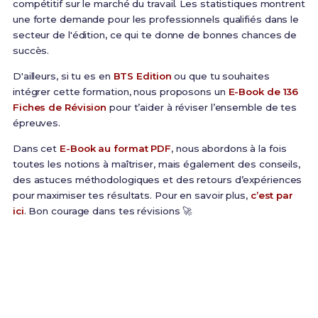
compétitif sur le marché du travail. Les statistiques montrent
une forte demande pour les professionnels qualifiés dans le
secteur de l'édition, ce qui te donne de bonnes chances de
succès.
D'ailleurs, si tu es en
BTS Edition
ou que tu souhaites
intégrer cette formation, nous proposons un
E-Book de 136
Fiches de Révision
pour t’aider à réviser l’ensemble de tes
épreuves.
Dans cet
E-Book au format PDF
, nous abordons à la fois
toutes les notions à maîtriser, mais également des conseils,
des astuces méthodologiques et des retours d’expériences
pour maximiser tes résultats. Pour en savoir plus,
c’est par
ici
. Bon courage dans tes révisions 🚀
Prêt(e) à réussir ton examen ?
Révise efficacement avec nos
136 Fiches de
Révision
pour le BTS Edition et maximise tes