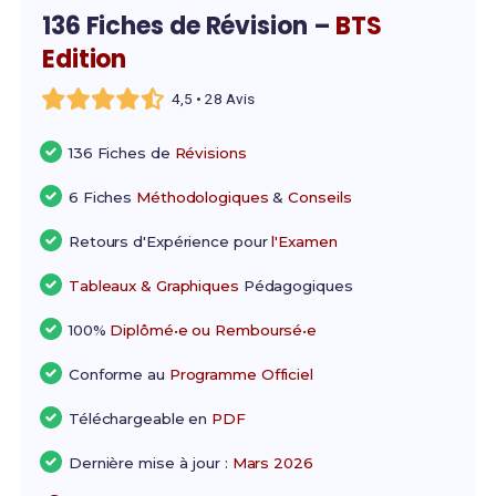
136 Fiches de Révision –
BTS
Edition
4,5 • 28 Avis
136 Fiches de
Révisions
6 Fiches
Méthodologiques
&
Conseils
Retours d'Expérience pour
l'Examen
Tableaux & Graphiques
Pédagogiques
100%
Diplômé•e ou Remboursé•e
Conforme au
Programme Officiel
Téléchargeable en
PDF
Dernière mise à jour :
Mars 2026